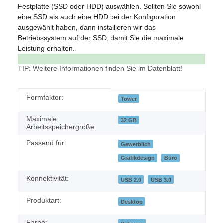
Festplatte (SSD oder HDD) auswählen. Sollten Sie sowohl
eine SSD als auch eine HDD bei der Konfiguration
ausgewählt haben, dann installieren wir das
Betriebssystem auf der SSD, damit Sie die maximale
Leistung erhalten.
TIP: Weitere Informationen finden Sie im Datenblatt!
Produkteigenschaft
Wert
Formfaktor:
Tower
Maximale
32 GB
Arbeitsspeichergröße:
Passend für:
Gewerblich
Grafikdesign
Büro
Konnektivität:
USB 2.0
USB 3.0
Produktart:
Desktop
Farbe: