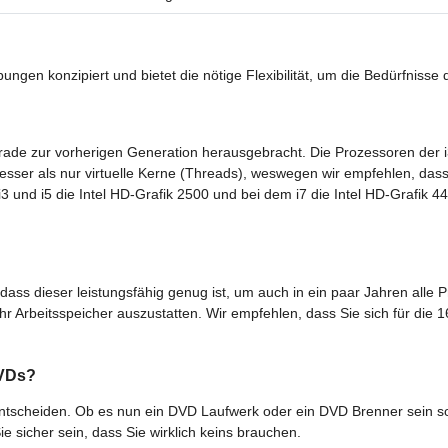
gen konzipiert und bietet die nötige Flexibilität, um die Bedürfnisse d
grade zur vorherigen Generation herausgebracht. Die Prozessoren der i
ser als nur virtuelle Kerne (Threads), weswegen wir empfehlen, dass 
i3 und i5 die Intel HD-Grafik 2500 und bei dem i7 die Intel HD-Grafik 440
dass dieser leistungsfähig genug ist, um auch in ein paar Jahren all
 Arbeitsspeicher auszustatten. Wir empfehlen, dass Sie sich für die 1
DVDs?
rk entscheiden. Ob es nun ein DVD Laufwerk oder ein DVD Brenner sein 
ie sicher sein, dass Sie wirklich keins brauchen.