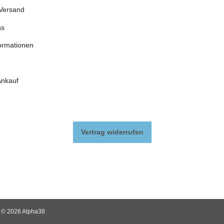
Versand
ns
ormationen
Ankauf
Vertrag widerrufen
© 2026 Alpha38