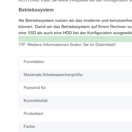
ACHTUNG: Falls Sie keine Festplatte bei der Konfiguration a
Betriebssystem
Als Betriebssystem nutzen wir das moderne und benutzerfreun
können. Damit wir das Betriebssystem auf Ihrem Rechner vor
eine SSD als auch eine HDD bei der Konfiguration ausgewählt
TIP: Weitere Informationen finden Sie im Datenblatt!
Produkteigenschaft
Wert
Formfaktor:
Maximale Arbeitsspeichergröße:
Passend für:
Konnektivität:
Produktart:
Farbe: