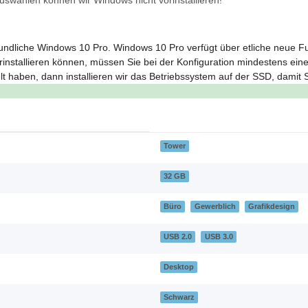
uswählen können wir Windows nicht vorinstallieren!
dliche Windows 10 Pro. Windows 10 Pro verfügt über etliche neue Funk
installieren können, müssen Sie bei der Konfiguration mindestens ein
 haben, dann installieren wir das Betriebssystem auf der SSD, damit S
Tower
32 GB
Büro
Gewerblich
Grafikdesign
USB 2.0
USB 3.0
Desktop
Schwarz