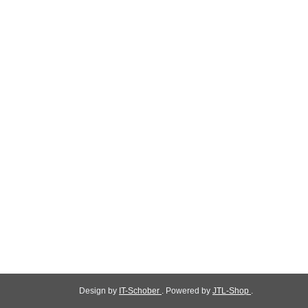
Design by
IT-Schober
. Powered by
JTL-Shop
.