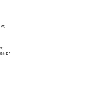
PC
,95 €
*