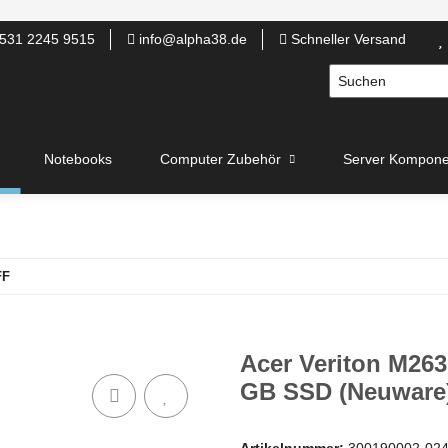
531 2245 9515
info@alpha38.de
Schneller Versand
Notebooks
Computer Zubehör
Server Kompone
FF
Acer Veriton M263
GB SSD (Neuware
Artikelnummer:
300190002-02