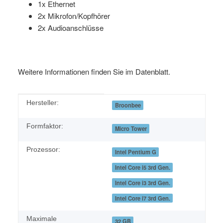
1x Ethernet
2x Mikrofon/Kopfhörer
2x Audioanschlüsse
Weitere Informationen finden Sie im Datenblatt.
Produkteigenschaft
Wert
Hersteller:
Broonbee
Formfaktor:
Micro Tower
Prozessor:
Intel Pentium G
Intel Core i5 3rd Gen.
Intel Core i3 3rd Gen.
Intel Core i7 3rd Gen.
Maximale
32 GB