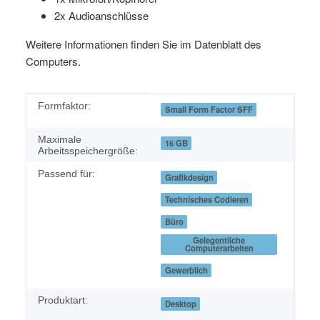
2x Audioanschlüsse
Weitere Informationen finden Sie im Datenblatt des
Computers.
Produkteigenschaft
Wert
Formfaktor:
Small Form Factor SFF
Maximale
16 GB
Arbeitsspeichergröße:
Passend für:
Grafikdesign
Technisches Codieren
Büro
Gelegentliche
Computerarbeiten
Gewerblich
Produktart:
Desktop