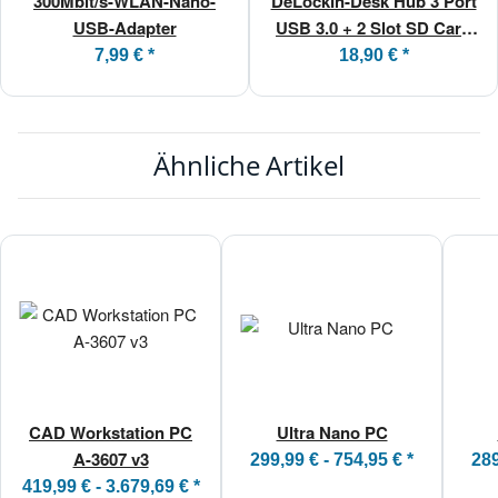
300Mbit/s-WLAN-Nano-
DeLockIn-Desk Hub 3 Port
USB-Adapter
USB 3.0 + 2 Slot SD Card
Reader
7,99 €
*
18,90 €
*
Ähnliche Artikel
CAD Workstation PC
Ultra Nano PC
A-3607 v3
299,99 € -
754,95 €
*
289
419,99 € -
3.679,69 €
*