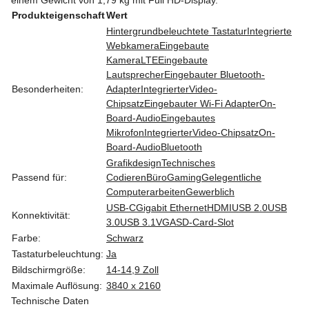
Produkteigenschaft
Wert
Hintergrundbeleuchtete Tastatur
Integrierte
Webkamera
Eingebaute
Kamera
LTE
Eingebaute
Lautsprecher
Eingebauter Bluetooth-
Besonderheiten:
Adapter
IntegrierterVideo-
Chipsatz
Eingebauter Wi-Fi Adapter
On-
Board-Audio
Eingebautes
Mikrofon
IntegrierterVideo-Chipsatz
On-
Board-Audio
Bluetooth
Grafikdesign
Technisches
Passend für:
Codieren
Büro
Gaming
Gelegentliche
Computerarbeiten
Gewerblich
USB-C
Gigabit Ethernet
HDMI
USB 2.0
USB
Konnektivität:
3.0
USB 3.1
VGA
SD-Card-Slot
Farbe:
Schwarz
Tastaturbeleuchtung:
Ja
Bildschirmgröße:
14-14,9 Zoll
Maximale Auflösung:
3840 x 2160
Technische Daten