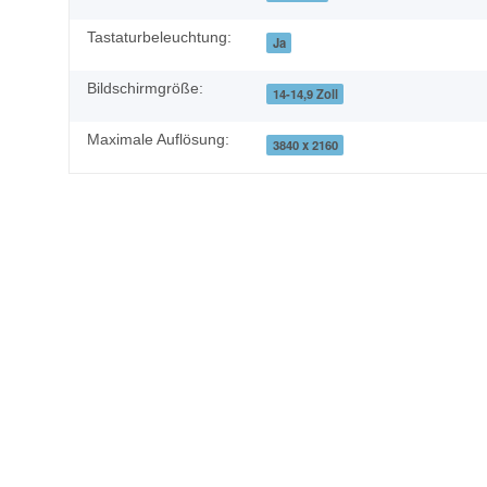
Tastaturbeleuchtung:
Ja
Bildschirmgröße:
14-14,9 Zoll
Maximale Auflösung:
3840 x 2160
Geben Sie die erste Bewertung für diesen Artikel ab und helfen
Artikel bewerten