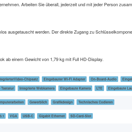
rnehmen. Arbeiten Sie überall, jederzeit und mit jeder Person zusam
mlos ausgetauscht werden. Der direkte Zugang zu Schlüsselkomponent
k ab einem Gewicht von 1,79 kg mit Full HD-Display.
tegrierterVideo-Chipsatz
Eingebauter Wi-Fi Adapter
On-Board-Audio
Einge
 Tastatur
Integrierte Webkamera
Eingebaute Kamera
LTE
Eingebaute La
omputerarbeiten
Gewerblich
Grafikdesign
Technisches Codieren
3.1
VGA
USB-C
Gigabit Ethernet
SD-Card-Slot