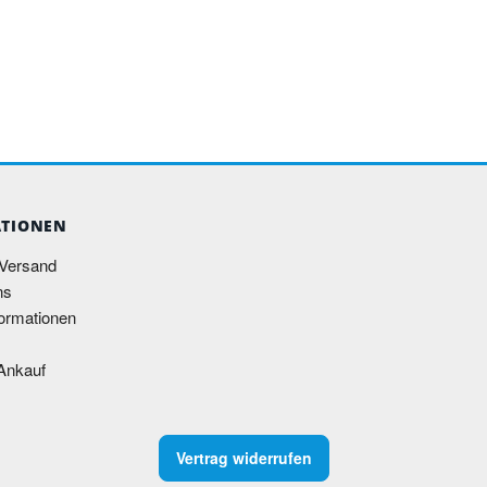
 Lifebook U747
TIONEN
 Versand
ns
ormationen
Ankauf
Vertrag widerrufen