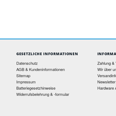
Fujitsu Lifebook U747
Hier können Sie sich das Datenblatt von dem
Fujitsu
Fujitsu Lifebook U747 Notebook
herunterladen.
GESETZLICHE INFORMATIONEN
INFORMA
Datenschutz
Zahlung &
AGB & Kundeninformationen
Wir über u
Sitemap
Versandinf
Impressum
Newsletter
Batteriegesetzhinweise
Hardware 
Widerrufsbelehrung & -formular