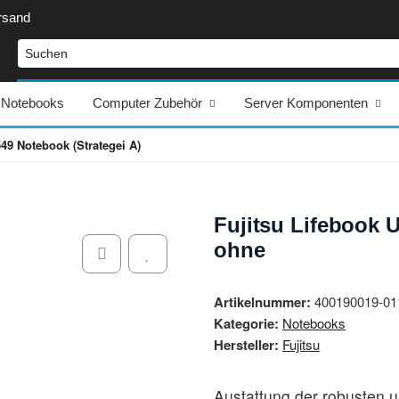
rsand
Notebooks
Computer Zubehör
Server Komponenten
9 Notebook (Strategei A)
Fujitsu Lifebook 
ohne
Artikelnummer:
400190019-01
Kategorie:
Notebooks
Hersteller:
Fujitsu
Austattung der robusten