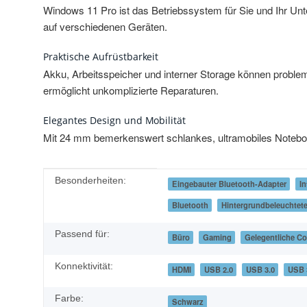
Windows 11 Pro ist das Betriebssystem für Sie und Ihr Unte
auf verschiedenen Geräten.
Praktische Aufrüstbarkeit
Akku, Arbeitsspeicher und interner Storage können proble
ermöglicht unkomplizierte Reparaturen.
Elegantes Design und Mobilität
Mit 24 mm bemerkenswert schlankes, ultramobiles Noteboo
Produkteigenschaft
Wert
Besonderheiten:
Eingebauter Bluetooth-Adapter
In
Bluetooth
Hintergrundbeleuchtete
Passend für:
Büro
Gaming
Gelegentliche C
Konnektivität:
HDMI
USB 2.0
USB 3.0
USB 
Farbe:
Schwarz