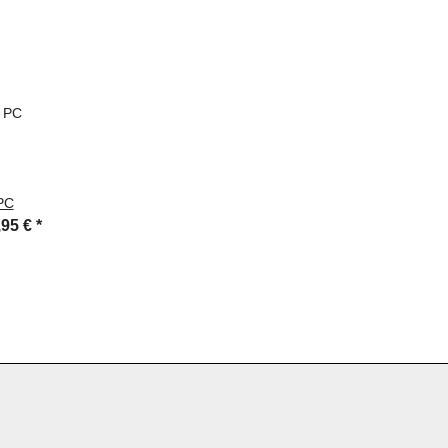
PC
,95 €
*