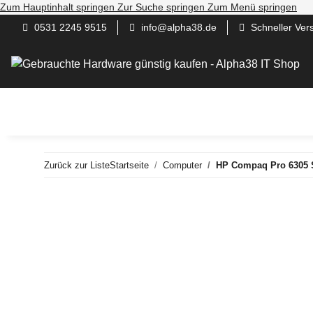
Zum Hauptinhalt springen
Zur Suche springen
Zum Menü springen
0531 2245 9515
info@alpha38.de
Schneller Ver
Gaming / Work / Andere PC
Server
Computer
N
Zurück zur Liste
Startseite
Computer
HP Compaq Pro 6305