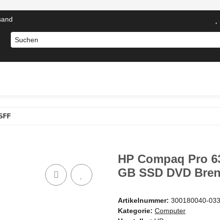
sand
otebooks
Computer Zubehör
Server Komponenten
N
 SFF
HP Compaq Pro 6
GB SSD DVD Bren
Artikelnummer:
300180040-03
Kategorie:
Computer