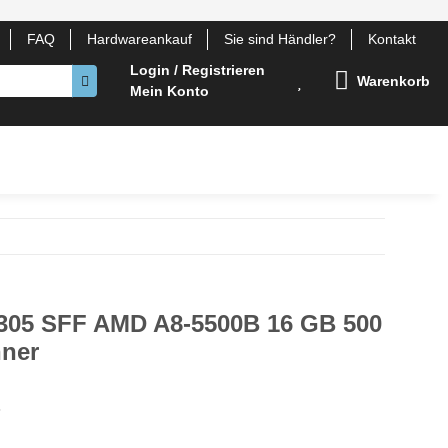
FAQ
Hardwareankauf
Sie sind Händler?
Kontakt
Login / Registrieren
Warenkorb
Mein Konto
otebook Komponenten
Gehäuse
Lüfter
Zubehör
305 SFF AMD A8-5500B 16 GB 500
ner
3