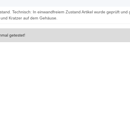
tand. Technisch: In einwandfreiem Zustand Artikel wurde geprüft und g
 und Kratzer auf dem Gehäuse.
nmal getestet!
d helfen Sie Anderen bei der Kaufentscheidung
 Compaq Pro 6305 SFF