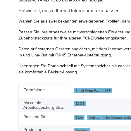
Entwickelt, um zu Ihrem Unternehmen zu passen
Wählen Sie aus zwei bekannten erweiterbaren Profilen: dem
Passen Sie Ihre Arbeitsweise mit verschiedenen Erweiterungs
Zubehörsteckplatz für Ihre älteren PCI-Erweiterungskarten.
Daten auf externen Geräten speichern, mit dem Internet ver
In und Line-Out mit RJ-45 Ethernet-Unterstützung.
Übertragen Sie Daten schnell mit Systemspeicher bis zu vi
als komfortable Backup-Lösung.
Produkteigenschaft
Wert
Formfaktor:
Small Form Factor SFF
Maximale
32 GB
Arbeitsspeichergröße:
Passend für:
Büro
Gelegentliche Computerarb
Produktart:
Desktop