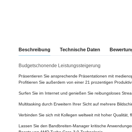
weitere Registerkarten anzeigen
Beschreibung
Technische Daten
Bewertun
Budgetschonende Leistungssteigerung
Präsentieren Sie ansprechende Präsentationen mit medienop
Profitieren Sie außerdem von einer 21 prozentigen Produktiv
Surfen Sie im Internet und genießen Sie reibungsloses Str
Multitasking durch Erweitern Ihrer Sicht auf mehrere Bildsch
Verbinden Sie sich mit Kollegen weltweit mit hoher Qualität
Lassen Sie den Bandbreiten-Manager kritische Anwendungen
Boosts von AMD Turbo Core-3.0-Technologie.