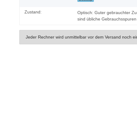
Zustand:
Optisch: Guter gebrauchter Zus
sind übliche Gebrauchsspuren
Jeder Rechner wird unmittelbar vor dem Versand noch ei
Geben Sie die erste Bewertung für diesen Artikel ab un
Artikel bewerten
HP Compaq Pro 6305 SFF
Hier können Sie das Datenblatt von dem
HP
HP Compaq Pro 6305 SFF
herunterladen.