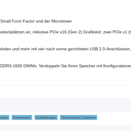
 Small Form Factor und der Microtower.
steckplätzen an, inklusive PCIe x16 (Gen 2) Grafikslot, zwei PCIe x1 
binden und mehr mit vier nach vorne gerichteten USB 2.0-Anschlüssen
er DDR3-1600 DIMMs. Verdoppeln Sie Ihren Speicher mit Konfiguration
eiten
Gewerblich
Grafikdesign
Technisches Codieren