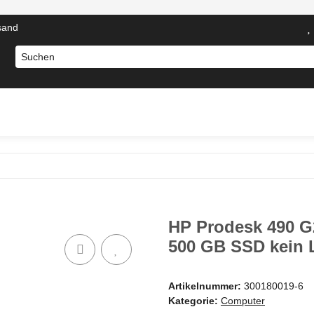
sand
otebooks
Computer Zubehör
Server Komponenten
N
HP Prodesk 490 G2
500 GB SSD kein 
Artikelnummer:
300180019-6
Kategorie:
Computer