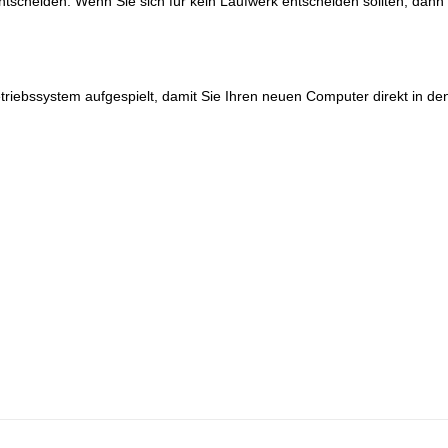
 entscheiden. Wenn Sie sich für kein Laufwerk entscheiden sollten, dann 
triebssystem aufgespielt, damit Sie Ihren neuen Computer direkt in d