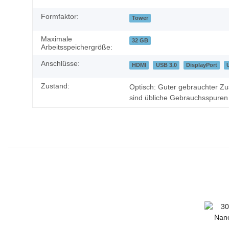
Formfaktor:
Tower
Maximale
32 GB
Arbeitsspeichergröße:
Anschlüsse:
HDMI
USB 3.0
DisplayPort
Zustand:
Optisch: Guter gebrauchter Zus
sind übliche Gebrauchsspuren