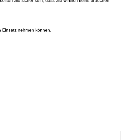
sollten Sie sicher sein, dass Sie wirklich keins brauchen.
en Einsatz nehmen können.