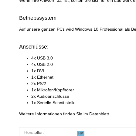
Wenn ihre Antwort "Ja" ist, sollten Sie sich für ein Laufwerk
Betriebssystem
Auf unsere ganzen PCs wird Windows 10 Professional als Be
Anschlüsse:
4x USB 3.0
4x USB 2.0
1x DVI
1x Ethernet
2x PS/2
1x Mikrofon/Kopfhörer
2x Audioanschlüsse
1x Serielle Schnittstelle
Weitere Informationen finden Sie im Datenblatt.
Produkteigenschaft
Wert
Hersteller:
HP