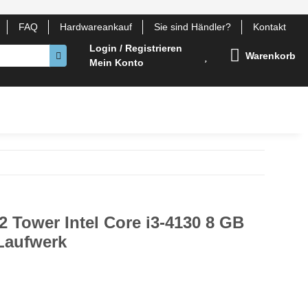
FAQ
Hardwareankauf
Sie sind Händler?
Kontakt
Login / Registrieren
Warenkorb
Mein Konto
otebook Komponenten
Gehäuse
Lüfter
Zubehör
 Tower Intel Core i3-4130 8 GB
Laufwerk