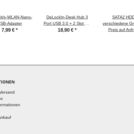
it/s-WLAN-Nano-
DeLockIn-Desk Hub 3
SATA2 HD
SB-Adapter
Port USB 3.0 + 2 Slot SD
verschiedene Gr
Card Reader
verschiedene Her
Preis auf Anf
7,99 €
*
18,90 €
*
TIONEN
Versand
ns
ormationen
Ankauf