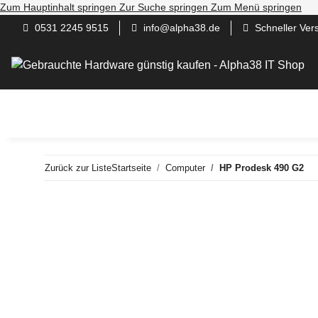
Zum Hauptinhalt springen
Zur Suche springen
Zum Menü springen
0531 2245 9515
info@alpha38.de
Schneller Ver
Gaming / Work / Andere PC
Server
Computer
N
Zurück zur Liste
Startseite
Computer
HP Prodesk 490 G2