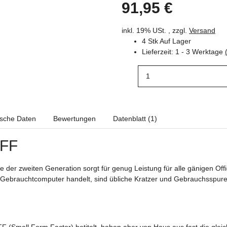
91,95 €
inkl. 19% USt. , zzgl.
Versand
4 Stk Auf Lager
Lieferzeit:
1 - 3 Werktage
ische Daten
Bewertungen
Datenblatt (1)
SFF
e der zweiten Generation sorgt für genug Leistung für alle gänigen Of
in Gebrauchtcomputer handelt, sind übliche Kratzer und Gebrauchsspur
 (Small Form Factor) betitelt, haben aber von Haus aus fast die glei