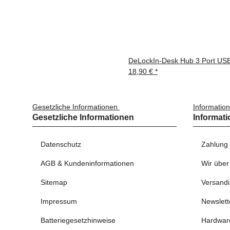
DeLockIn-Desk Hub 3 Port USB
18,90 €
*
Gesetzliche Informationen
Informatio
Gesetzliche Informationen
Informat
Datenschutz
Zahlung
AGB & Kundeninformationen
Wir über
Sitemap
Versandi
Impressum
Newslett
Batteriegesetzhinweise
Hardwar