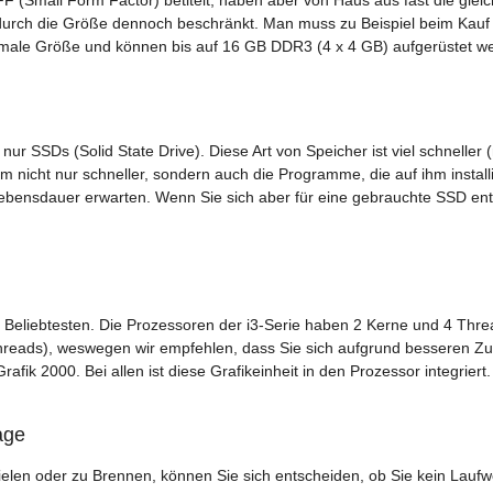
durch die Größe dennoch beschränkt. Man muss zu Beispiel beim Kauf e
ormale Größe und können bis auf 16 GB DDR3 (4 x 4 GB) aufgerüstet w
ur SSDs (Solid State Drive). Diese Art von Speicher ist viel schneller (
m nicht nur schneller, sondern auch die Programme, die auf ihm install
ebensdauer erwarten. Wenn Sie sich aber für eine gebrauchte SSD en
r Beliebtesten. Die Prozessoren der i3-Serie haben 2 Kerne und 4 Thre
hreads), weswegen wir empfehlen, dass Sie sich aufgrund besseren Zuku
Grafik 2000. Bei allen ist diese Grafikeinheit in den Prozessor integriert.
age
en oder zu Brennen, können Sie sich entscheiden, ob Sie kein Lauf