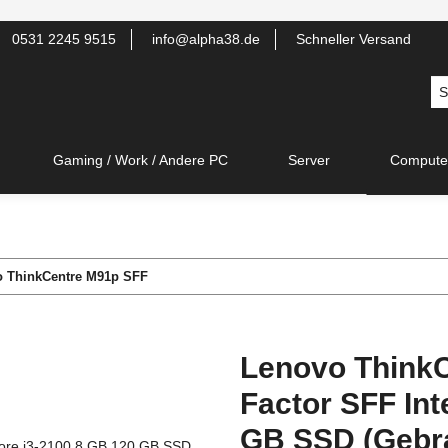
0531 2245 9515
info@alpha38.de
Schneller Versand
Gaming / Work / Andere PC
Server
Compute
 ThinkCentre M91p SFF
Lenovo Think
Factor SFF Int
GB SSD (Gebr