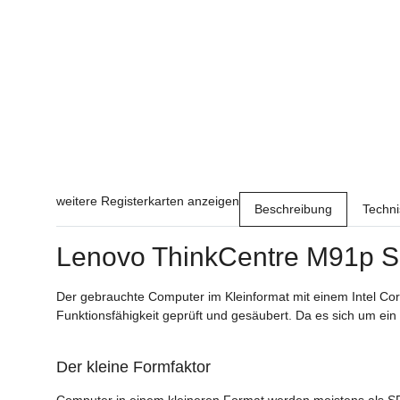
weitere Registerkarten anzeigen
Beschreibung
Techn
Lenovo ThinkCentre M91p 
Der gebrauchte Computer im Kleinformat mit einem Intel Cor
Funktionsfähigkeit geprüft und gesäubert. Da es sich um e
Der kleine Formfaktor
Computer in einem kleineren Format werden meistens als SFF