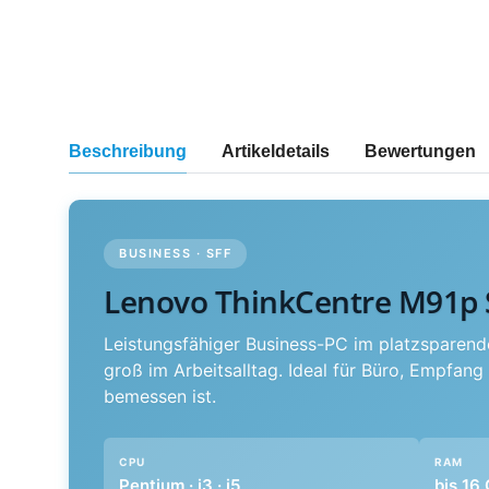
weitere Registerkarten anzeigen
Beschreibung
Artikeldetails
Bewertungen
BUSINESS · SFF
Lenovo ThinkCentre M91p 
Leistungsfähiger Business-PC im platzsparende
groß im Arbeitsalltag. Ideal für Büro, Empfan
bemessen ist.
CPU
RAM
Pentium · i3 · i5
bis 16