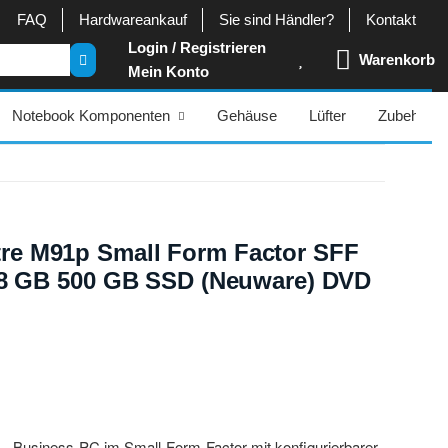
FAQ
Hardwareankauf
Sie sind Händler?
Kontakt
Login / Registrieren
Warenkorb
Mein Konto
Notebook Komponenten
Gehäuse
Lüfter
Zubehör
re M91p Small Form Factor SFF
0 8 GB 500 GB SSD (Neuware) DVD
 Business-PC im Small-Form-Factor mit konfigurierbarer