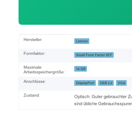
Produkteigenschaft
Wert
Hersteller:
Lenovo
Formfaktor:
Small Form Factor SFF
Maximale
16 GB
Arbeitsspeichergröße:
Anschlüsse:
DisplayPort
USB 2.0
VGA
Zustand:
Optisch: Guter gebrauchter Zu
sind übliche Gebrauchsspure