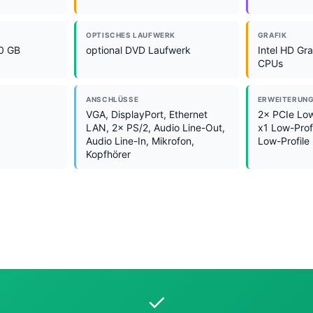
OPTISCHES LAUFWERK
GRAFIK
0 GB
optional DVD Laufwerk
Intel HD Gr
CPUs
ANSCHLÜSSE
ERWEITERUN
VGA, DisplayPort, Ethernet
2× PCIe Low
LAN, 2× PS/2, Audio Line-Out,
x1 Low-Prof
Audio Line-In, Mikrofon,
Low-Profile
Kopfhörer
✓