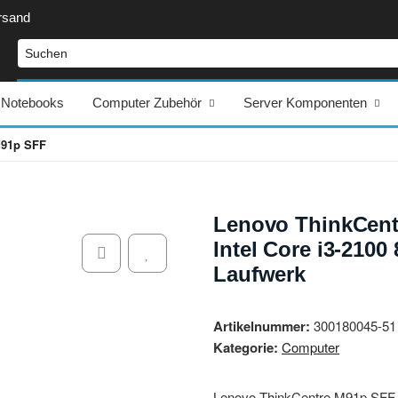
rsand
Notebooks
Computer Zubehör
Server Komponenten
M91p SFF
Lenovo ThinkCent
Intel Core i3-210
Laufwerk
Artikelnummer:
300180045-51
Kategorie:
Computer
Lenovo ThinkCentre M91p SFF –