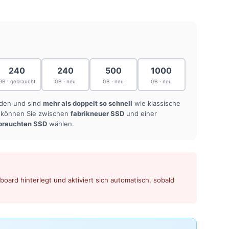
240
240
500
1000
GB · gebraucht
GB · neu
GB · neu
GB · neu
nden und sind
mehr als doppelt so schnell
wie klassische
n können Sie zwischen
fabrikneuer SSD
und einer
brauchten SSD
wählen.
oard hinterlegt und aktiviert sich automatisch, sobald