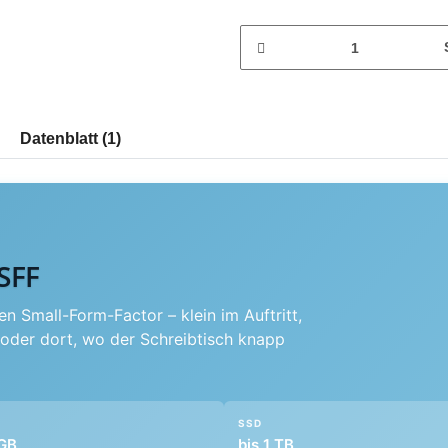
Datenblatt (1)
SFF
n Small-Form-Factor – klein im Auftritt,
g oder dort, wo der Schreibtisch knapp
SSD
 GB
bis 1 TB