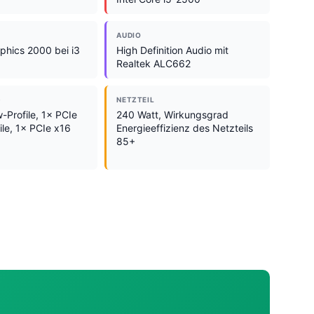
AUDIO
aphics 2000 bei i3
High Definition Audio mit
Realtek ALC662
G
NETZTEIL
-Profile, 1× PCIe
240 Watt, Wirkungsgrad
ile, 1× PCIe x16
Energieeffizienz des Netzteils
85+