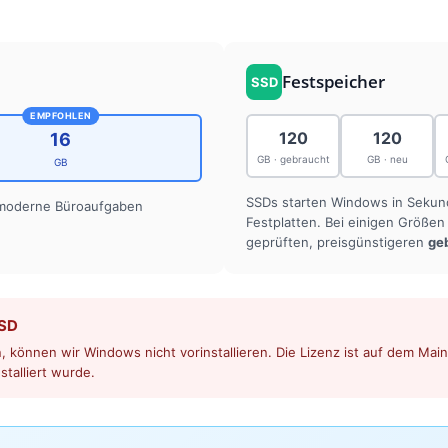
Festspeicher
SSD
EMPFOHLEN
120
120
16
GB · gebraucht
GB · neu
GB
SSDs starten Windows in Seku
 moderne Büroaufgaben
Festplatten. Bei einigen Größe
geprüften, preisgünstigeren
ge
SSD
 können wir Windows nicht vorinstallieren. Die Lizenz ist auf dem Mainb
stalliert wurde.