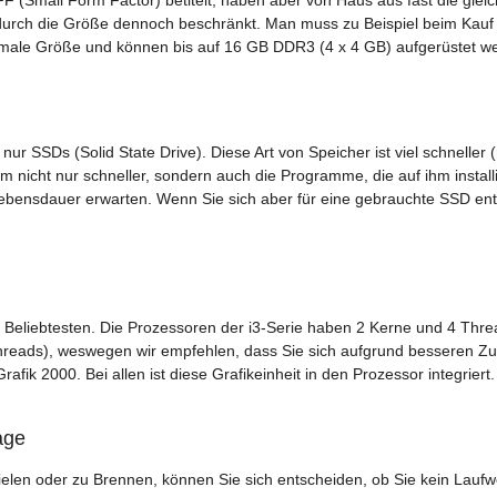
durch die Größe dennoch beschränkt. Man muss zu Beispiel beim Kauf e
ormale Größe und können bis auf 16 GB DDR3 (4 x 4 GB) aufgerüstet w
ur SSDs (Solid State Drive). Diese Art von Speicher ist viel schneller (
m nicht nur schneller, sondern auch die Programme, die auf ihm install
ebensdauer erwarten. Wenn Sie sich aber für eine gebrauchte SSD en
r Beliebtesten. Die Prozessoren der i3-Serie haben 2 Kerne und 4 Thre
hreads), weswegen wir empfehlen, dass Sie sich aufgrund besseren Zuku
Grafik 2000. Bei allen ist diese Grafikeinheit in den Prozessor integriert.
age
en oder zu Brennen, können Sie sich entscheiden, ob Sie kein Lauf