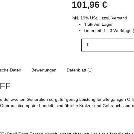
101,96 €
inkl. 19% USt. , zzgl.
Versand
4 Stk Auf Lager
Lieferzeit:
1 - 3 Werktage
ische Daten
Bewertungen
Datenblatt (1)
SFF
e der zweiten Generation sorgt für genug Leistung für alle gänigen Of
in Gebrauchtcomputer handelt, sind übliche Kratzer und Gebrauchsspur
 (Small Form Factor) betitelt, haben aber von Haus aus fast die glei