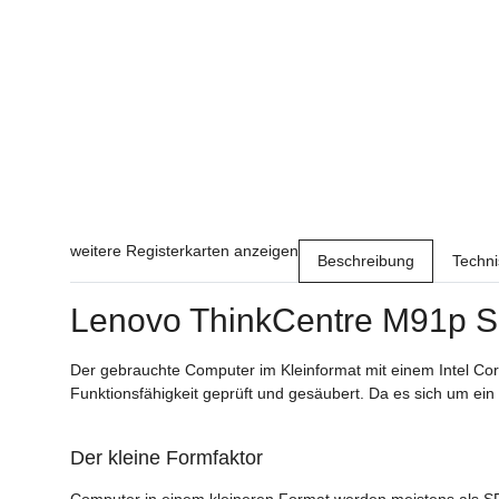
weitere Registerkarten anzeigen
Beschreibung
Techn
Lenovo ThinkCentre M91p 
Der gebrauchte Computer im Kleinformat mit einem Intel Cor
Funktionsfähigkeit geprüft und gesäubert. Da es sich um e
Der kleine Formfaktor
Computer in einem kleineren Format werden meistens als SFF