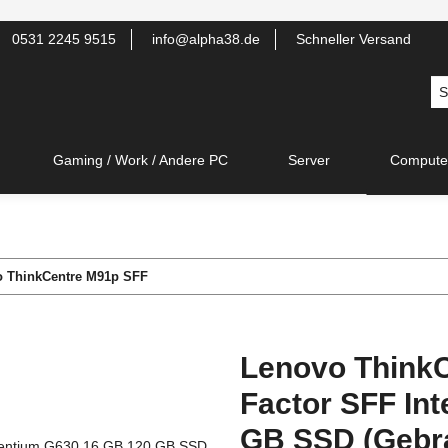
0531 2245 9515
info@alpha38.de
Schneller Versand
Gaming / Work / Andere PC
Server
Compute
 ThinkCentre M91p SFF
Lenovo Think
Factor SFF In
GB SSD (Gebr