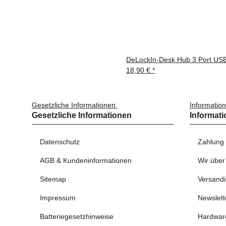
DeLockIn-Desk Hub 3 Port USB
18,90 €
*
Gesetzliche Informationen
Informatio
Gesetzliche Informationen
Informat
Datenschutz
Zahlung
AGB & Kundeninformationen
Wir über
Sitemap
Versandi
Impressum
Newslett
Batteriegesetzhinweise
Hardwar