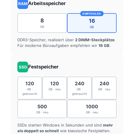
Arbeitsspeicher
RAM
EMPFOHLEN
8
16
GB
GB
DDR3-Speicher, realisiert über
2 DIMM-Steckplätze
.
Für moderne Büroaufgaben empfehlen wir
16 GB
.
Festspeicher
SSD
120
120
240
240
GB ·
GB · neu
GB ·
GB · neu
gebraucht
gebraucht
500
1000
GB · neu
GB · neu
SSDs starten Windows in Sekunden und sind
mehr
als doppelt so schnell
wie klassische Festplatten.