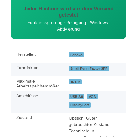
Jeder Rechner wird vor dem Versand
getestet
Funktionsprüfung · Reinigung · Windows-
Aktivierung
Produkteigenschaft
Wert
Hersteller:
Lenovo
Formfaktor:
Small Form Factor SFF
Maximale
16 GB
Arbeitsspeichergröße:
Anschlüsse:
USB 2.0
VGA
DisplayPort
Zustand:
Optisch: Guter
gebrauchter Zustand.
Technisch: In