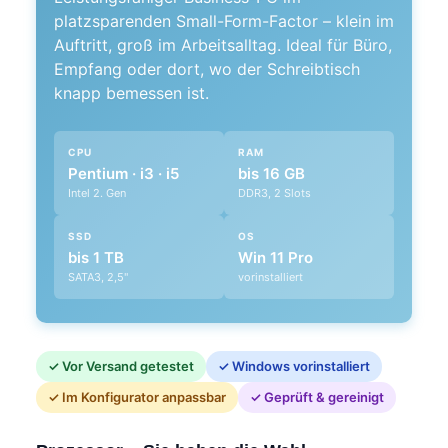
platzsparenden Small-Form-Factor – klein im
Auftritt, groß im Arbeitsalltag. Ideal für Büro,
Empfang oder dort, wo der Schreibtisch
knapp bemessen ist.
CPU
RAM
Pentium · i3 · i5
bis 16 GB
Intel 2. Gen
DDR3, 2 Slots
SSD
OS
bis 1 TB
Win 11 Pro
SATA3, 2,5"
vorinstalliert
✓ Vor Versand getestet
✓ Windows vorinstalliert
✓ Im Konfigurator anpassbar
✓ Geprüft & gereinigt