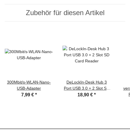
Zubehör für diesen Artikel
300Mbit/s-WLAN-Nano-
DeLockIn-Desk Hub 3
USB-Adapter
Port USB 3.0 + 2 Slot SD
ver
Card Reader
ver
7,99 €
*
18,90 €
*