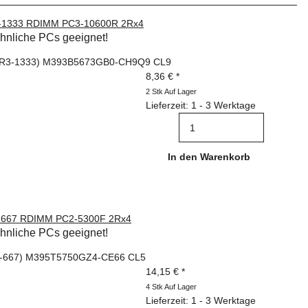
-1333 RDIMM PC3-10600R 2Rx4
öhnliche PCs geeignet!
DR3-1333) M393B5673GB0-CH9Q9 CL9
8,36 €
*
2 Stk Auf Lager
Lieferzeit: 1 - 3 Werktage
In den Warenkorb
-667 RDIMM PC2-5300F 2Rx4
öhnliche PCs geeignet!
-667) M395T5750GZ4-CE66 CL5
14,15 €
*
4 Stk Auf Lager
Lieferzeit: 1 - 3 Werktage