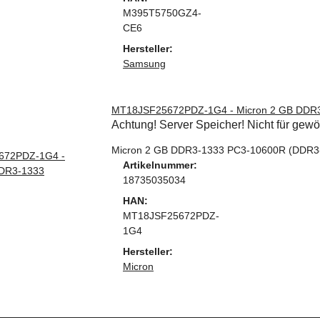
M395T5750GZ4-
CE6
Hersteller:
Samsung
MT18JSF25672PDZ-1G4 - Micron 2 GB DDR
Achtung! Server Speicher! Nicht für gew
Micron 2 GB DDR3-1333 PC3-10600R (DDR
Artikelnummer:
18735035034
HAN:
MT18JSF25672PDZ-
1G4
Hersteller:
Micron