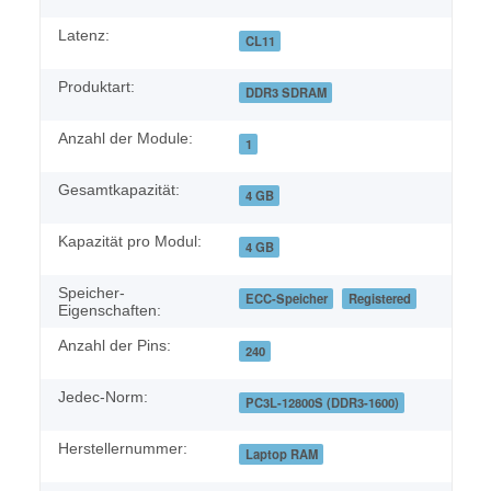
Latenz:
CL11
Produktart:
DDR3 SDRAM
Anzahl der Module:
1
Gesamtkapazität:
4 GB
Kapazität pro Modul:
4 GB
Speicher-
ECC-Speicher
Registered
Eigenschaften:
Anzahl der Pins:
240
Jedec-Norm:
PC3L-12800S (DDR3-1600)
Herstellernummer:
Laptop RAM