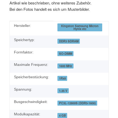
Artikel wie beschrieben, ohne weiteres Zubehör.
Bei den Fotos handelt es sich um Musterbilder.
Produkteigenschaft
Wert
Hersteller:
Kingston Samsung Micron
Hynix etc
Speichertyp:
DDR3 SDRAM
Formfaktor:
SO-DIMM
Maximale Frequenz:
1600 MHz
Speicherbestückung:
1Rx8
Spannung:
1.35 V
Busgeschwindigkeit:
PC3L-12800S (DDR3-1600)
Modulkapazität:
4 GB