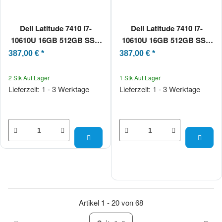
Dell Latitude 7410 i7-
Dell Latitude 7410 i7-
10610U 16GB 512GB SSD
10610U 16GB 512GB SSD
CZ/SK-Tastatur Win11 Pro
US Win11 Pro SN
387,00 €
*
387,00 €
*
GH648D3
2 Stk Auf Lager
1 Stk Auf Lager
Lieferzeit: 1 - 3 Werktage
Lieferzeit: 1 - 3 Werktage
Artikel 1 - 20 von 68