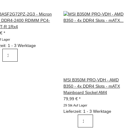
ASF2G72PZ-2G3 - Micron
 DDR4-2400 RDIMM PC4-
T-R 1Rx4
 €
*
f Lager
zeit: 1 - 3 Werktage
MSI B350M PRO-VDH - AMD
B350 - 4x DDR4 Slots - mATX
Mainboard Sockel AM4
79,99 €
*
29 Stk Auf Lager
Lieferzeit: 1 - 3 Werktage