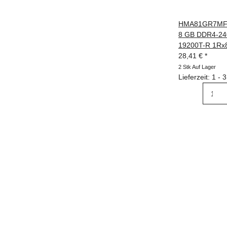
HMA81GR7MFR
8 GB DDR4-24
19200T-R 1Rx
28,41 €
*
2 Stk Auf Lager
Lieferzeit: 1 -