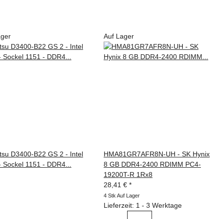
ager
Auf Lager
HMA81GR7AFR8N-UH - SK Hynix
8 GB DDR4-2400 RDIMM PC4-
19200T-R 1Rx8
28,41 €
*
4 Stk Auf Lager
Lieferzeit: 1 - 3 Werktage