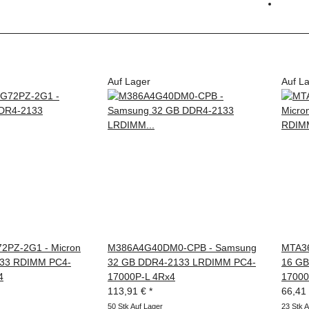
Auf Lager
Auf L
PZ-2G1 - Micron
M386A4G40DM0-CPB - Samsung
MTA36
33 RDIMM PC4-
32 GB DDR4-2133 LRDIMM PC4-
16 GB
4
17000P-L 4Rx4
17000
113,91 €
*
66,41
50 Stk Auf Lager
23 Stk A