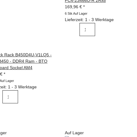
PC4-23466U-R 2Rx8
169,96 €
*
6 Stk Auf Lager
Lieferzeit: 1 - 3 Werktage
k Rack B450D4U-V1LQ5 -
450 - DDR4 Ram - BTO
oard Sockel AM4
 €
*
 Auf Lager
zeit: 1 - 3 Werktage
ager
Auf Lager