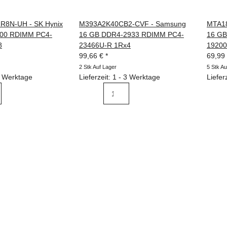
8N-UH - SK Hynix
M393A2K40CB2-CVF - Samsung
MTA18
00 RDIMM PC4-
16 GB DDR4-2933 RDIMM PC4-
16 GB
8
23466U-R 1Rx4
19200
99,66 €
*
69,99
2 Stk Auf Lager
5 Stk Au
 3 Werktage
Lieferzeit: 1 - 3 Werktage
Liefer