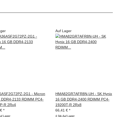
ager
Auf Lager
ASF2G72PZ-2G1 - Micron
HMA82GR7AFR8N-UH - SK Hynix
 DDR4-2133 RDIMM PC4-
16 GB DDR4-2400 RDIMM PC4-
P-R 2Rx4
19200T-R 2Rx8
 €
*
66,41 €
*
uf Lager
4 Stk Auf Lager