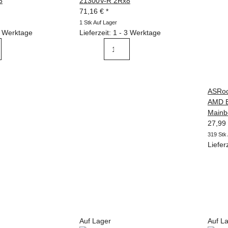
8
21300V-R 2Rx8
71,16 €
*
1 Stk Auf Lager
 3 Werktage
Lieferzeit: 1 - 3 Werktage
ASRoc
AMD B
Mainb
27,99
319 Stk
Liefer
Auf Lager
Auf L