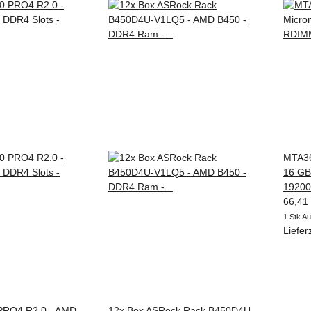
MTA36
16 GB
19200
66,41
1 Stk Au
Liefer
PRO4 R2.0 - AMD
12x Box ASRock Rack B450D4U-