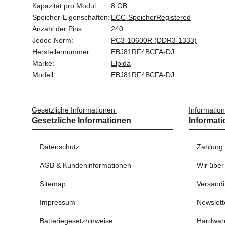
Kapazität pro Modul:
8 GB
Speicher-Eigenschaften:
ECC-Speicher
Registered
Anzahl der Pins:
240
Jedec-Norm:
PC3-10600R (DDR3-1333)
Herstellernummer:
EBJ81RF4BCFA-DJ
Marke:
Elpida
Modell:
EBJ81RF4BCFA-DJ
Gesetzliche Informationen
Informatio
Gesetzliche Informationen
Informat
Datenschutz
Zahlung
AGB & Kundeninformationen
Wir über
Sitemap
Versandi
Impressum
Newslett
Batteriegesetzhinweise
Hardwar