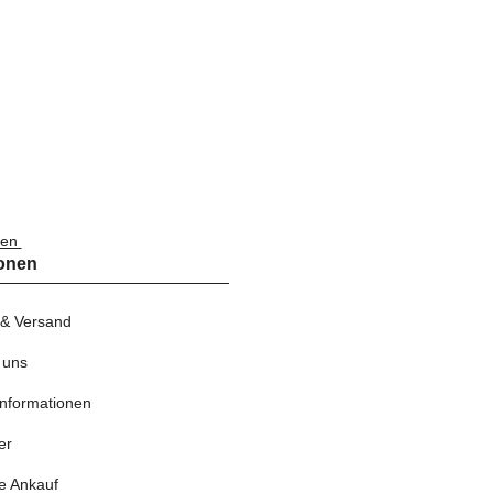
nen
ionen
 & Versand
 uns
nformationen
er
e Ankauf