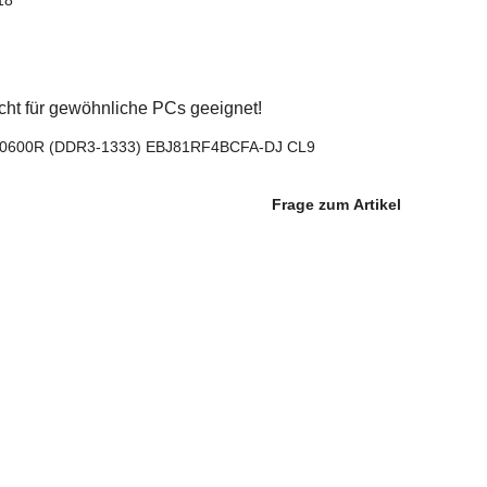
cht für gewöhnliche PCs geeignet!
10600R (DDR3-1333) EBJ81RF4BCFA-DJ CL9
Frage zum Artikel