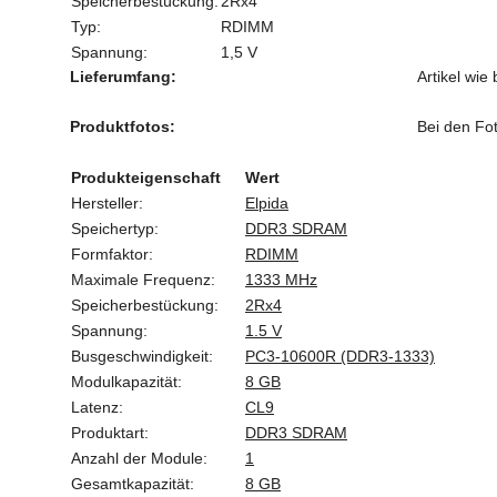
Speicherbestückung:
2Rx4
Typ:
RDIMM
Spannung:
1,5 V
Lieferumfang:
Artikel wie
Produktfotos:
Bei den Fot
Produkteigenschaft
Wert
Hersteller:
Elpida
Speichertyp:
DDR3 SDRAM
Formfaktor:
RDIMM
Maximale Frequenz:
1333 MHz
Speicherbestückung:
2Rx4
Spannung:
1.5 V
Busgeschwindigkeit:
PC3-10600R (DDR3-1333)
Modulkapazität:
8 GB
Latenz:
CL9
Produktart:
DDR3 SDRAM
Anzahl der Module:
1
Gesamtkapazität:
8 GB