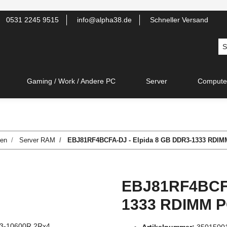
0531 2245 9515
info@alpha38.de
Schneller Versand
Gaming / Work / Andere PC
Server
Compute
ten
Server RAM
EBJ81RF4BCFA-DJ - Elpida 8 GB DDR3-1333 RDIM
EBJ81RF4BCFA
1333 RDIMM P
Artikelnummer:
3501500