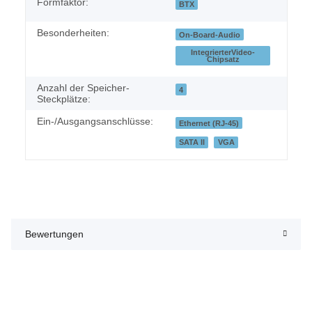
Formfaktor:
BTX
Besonderheiten:
On-Board-Audio
IntegrierterVideo-
Chipsatz
Anzahl der Speicher-
4
Steckplätze:
Ein-/Ausgangsanschlüsse:
Ethernet (RJ-45)
SATA II
VGA
Bewertungen