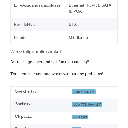
Ein-/Ausgangsanschlüsse:
Ethernet (RJ-45), SATA
II, VGA
Formfaktor:
BTX
Blende:
Mit Blende
Werkstattgeprüfter Artikel
Artikel ist getestet und voll funktionstüchtig!!
The item is tested and works without any problems!
Produkteigenschaft
Wert
Speichertyp:
DDR2 SDRAM
Sockeltyp:
LGA 775/ Sockel T
Chipsatz:
Intel Q43