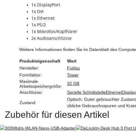
1x DisplayPort
1x DVI
1x Ethernet
1x PS/2
1x Mikrofon/Kopfhörer
2x Audioanschlüsse
Weitere Informationen finden Sie im Datenblatt des Compute
Produkteigenschaft
Wert
Hersteller:
Fujitsu
Formfaktor:
Tower
Maximale
32 GB
Arbeitsspeichergröße:
Anschlüsse:
Serielle Schnittstelle
Ethernet
Display
Optisch: Guter gebrauchter Zustand.
Zustand:
übliche Gebrauchsspuren und Krat
Zubehör für diesen Artikel