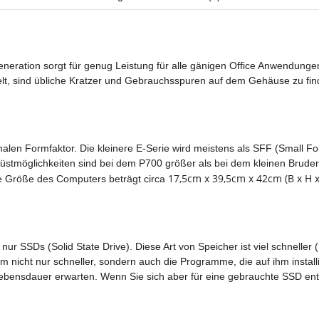
neration sorgt für genug Leistung für alle gänigen Office Anwendungen
lt, sind übliche Kratzer und Gebrauchsspuren auf dem Gehäuse zu fin
malen Formfaktor. Die kleinere E-Serie wird meistens als SFF (Small For
üstmöglichkeiten sind bei dem P700 größer als bei dem kleinen Bruder,
17,5cm x 39,5cm x 42cm (B x H x
e Größe des Computers beträgt circa
ur SSDs (Solid State Drive). Diese Art von Speicher ist viel schneller (
m nicht nur schneller, sondern auch die Programme, die auf ihm install
ebensdauer erwarten. Wenn Sie sich aber für eine gebrauchte SSD en