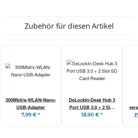
Zubehör für diesen Artikel
300Mbit/s-WLAN-Nano-
DeLockIn-Desk Hub 3
USB-Adapter
Port USB 3.0 + 2 Slot
ver
SD Card Reader
vers
P
7,99 €
*
18,90 €
*