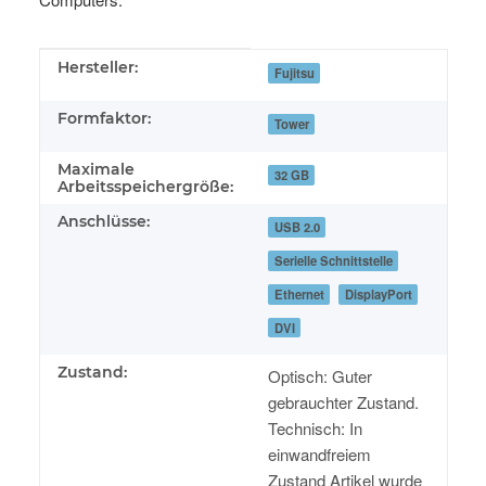
Produkteigenschaft
Wert
Hersteller:
Fujitsu
Formfaktor:
Tower
Maximale
32 GB
Arbeitsspeichergröße:
Anschlüsse:
USB 2.0
Serielle Schnittstelle
Ethernet
DisplayPort
DVI
Zustand:
Optisch: Guter
gebrauchter Zustand.
Technisch: In
einwandfreiem
Zustand Artikel wurde