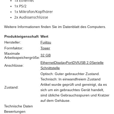
1x Ethernet
1x PS/2
1x Mikrofon/Kopfhörer
2x Audioanschlüsse
Weitere Informationen finden Sie im Datenblatt des Computers.
Produkteigenschaft
Wert
Hersteller:
Fujitsu
Formfaktor:
Tower
Maximale
32 GB
Arbeitsspeichergröße:
Ethernet
DisplayPort
DVI
USB 2.0
Serielle
Anschlüsse:
Schnittstelle
Optisch: Guter gebrauchter Zustand.
Technisch: In einwandfreiem Zustand
Artikel wurde geprüft und gereinigt, da es
Zustand:
sich um ein gebrauchtes Gerät handelt,
sind übliche Gebrauchsspuren und Kratzer
auf dem Gehäuse.
Technische Daten
Bewertungen