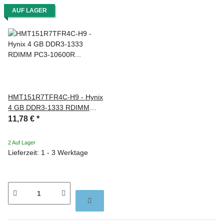
AUF LAGER
HMT151R7TFR4C-H9 - Hynix
4 GB DDR3-1333 RDIMM
PC3-10600R 2Rx4
11,78 €
*
2 Auf Lager
Lieferzeit: 1 - 3 Werktage