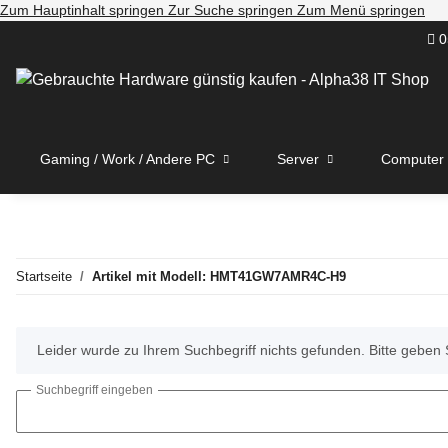
Zum Hauptinhalt springen
Zur Suche springen
Zum Menü springen
0
Gaming / Work / Andere PC
Server
Computer
Startseite
Artikel mit Modell: HMT41GW7AMR4C-H9
x
Leider wurde zu Ihrem Suchbegriff nichts gefunden. Bitte geben 
Suchbegriff eingeben