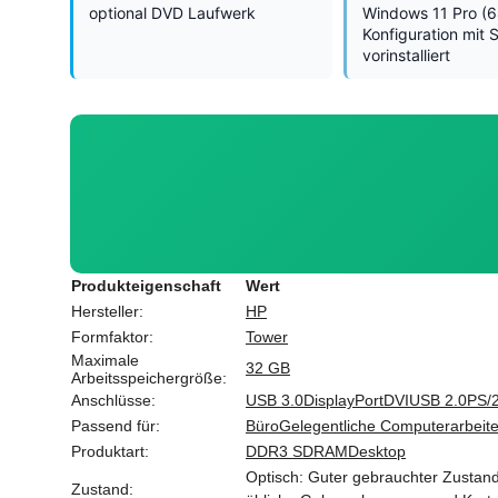
optional DVD Laufwerk
Windows 11 Pro (64
Konfiguration mit 
vorinstalliert
Produkteigenschaft
Wert
Hersteller:
HP
Formfaktor:
Tower
Maximale
32 GB
Arbeitsspeichergröße:
Anschlüsse:
USB 3.0
DisplayPort
DVI
USB 2.0
PS/
Passend für:
Büro
Gelegentliche Computerarbeit
Produktart:
DDR3 SDRAM
Desktop
Optisch: Guter gebrauchter Zustand.
Zustand: