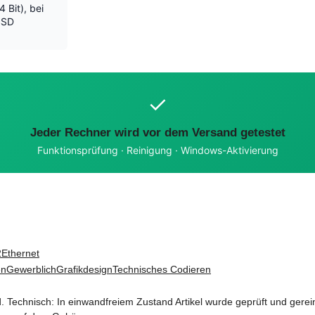
 Bit), bei
SSD
✓
Jeder Rechner wird vor dem Versand getestet
Funktionsprüfung · Reinigung · Windows-Aktivierung
2
Ethernet
en
Gewerblich
Grafikdesign
Technisches Codieren
 Technisch: In einwandfreiem Zustand Artikel wurde geprüft und gerein