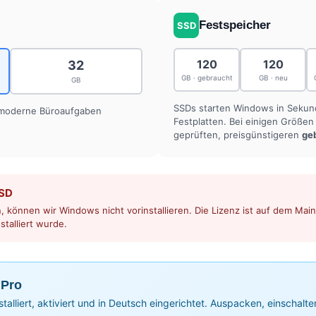
Festspeicher
SSD
120
120
32
GB · gebraucht
GB · neu
GB
SSDs starten Windows in Seku
 moderne Büroaufgaben
Festplatten. Bei einigen Größe
geprüften, preisgünstigeren
ge
SSD
 können wir Windows nicht vorinstallieren. Die Lizenz ist auf dem Mainb
stalliert wurde.
 Pro
nstalliert, aktiviert und in Deutsch eingerichtet. Auspacken, einschalte