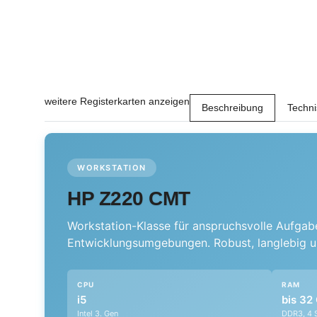
weitere Registerkarten anzeigen
Beschreibung
Techn
WORKSTATION
HP Z220 CMT
Workstation-Klasse für anspruchsvolle Aufgab
Entwicklungsumgebungen. Robust, langlebig und
CPU
RAM
i5
bis 32
Intel 3. Gen
DDR3, 4 