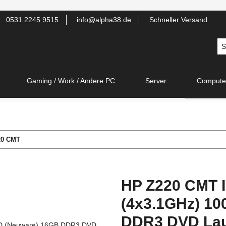
0531 2245 9515
info@alpha38.de
Schneller Versand
Gaming / Work / Andere PC
Server
Compute
20 CMT
HP Z220 CMT I
(4x3.1GHz) 1
DDR3 DVD La