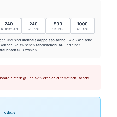
240
240
500
1000
GB · gebraucht
GB · neu
GB · neu
GB · neu
nden und sind
mehr als doppelt so schnell
wie klassische
n können Sie zwischen
fabrikneuer SSD
und einer
brauchten SSD
wählen.
oard hinterlegt und aktiviert sich automatisch, sobald
n, loslegen.