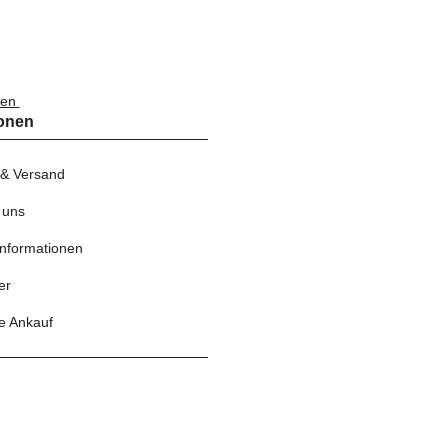
nen
ionen
 & Versand
 uns
nformationen
er
e Ankauf