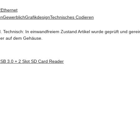
2
Ethernet
en
Gewerblich
Grafikdesign
Technisches Codieren
 Technisch: In einwandfreiem Zustand Artikel wurde geprüft und gerein
zer auf dem Gehäuse.