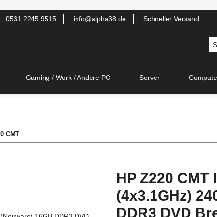
0531 2245 9515
info@alpha38.de
Schneller Versand
Gaming / Work / Andere PC
Server
Compute
20 CMT
HP Z220 CMT I
(4x3.1GHz) 2
DDR3 DVD Br