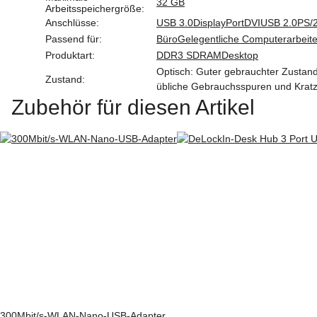
32 GB
Arbeitsspeichergröße:
Anschlüsse:
USB 3.0
DisplayPort
DVI
USB 2.0
PS/
Passend für:
Büro
Gelegentliche Computerarbeit
Produktart:
DDR3 SDRAM
Desktop
Optisch: Guter gebrauchter Zustand.
Zustand:
übliche Gebrauchsspuren und Krat
Zubehör für diesen Artikel
300Mbit/s-WLAN-Nano-USB-Adapter