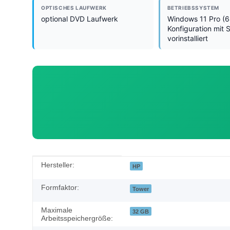
OPTISCHES LAUFWERK
BETRIEBSSYSTEM
optional DVD Laufwerk
Windows 11 Pro (64
Konfiguration mit 
vorinstalliert
Produkteigenschaft
Wert
Hersteller:
HP
Formfaktor:
Tower
Maximale
32 GB
Arbeitsspeichergröße: