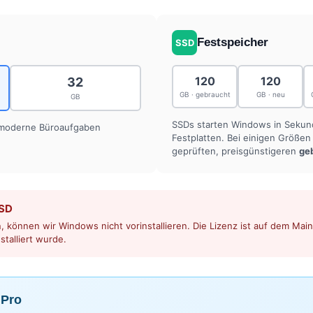
Festspeicher
SSD
120
120
32
GB · gebraucht
GB · neu
GB
SSDs starten Windows in Seku
 moderne Büroaufgaben
Festplatten. Bei einigen Größe
geprüften, preisgünstigeren
ge
SSD
 können wir Windows nicht vorinstallieren. Die Lizenz ist auf dem Mainb
stalliert wurde.
 Pro