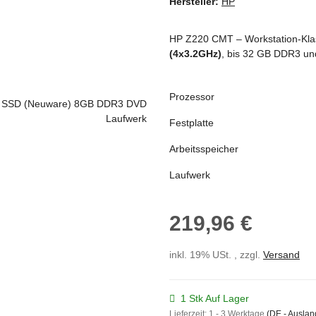
Hersteller:
HP
HP Z220 CMT – Workstation-Klas
(4x3.2GHz)
, bis 32 GB DDR3 un
Prozessor
Festplatte
Arbeitsspeicher
Laufwerk
219,96 €
inkl. 19% USt. , zzgl.
Versand
1 Stk Auf Lager
Lieferzeit:
1 - 3 Werktage
(DE - Ausla