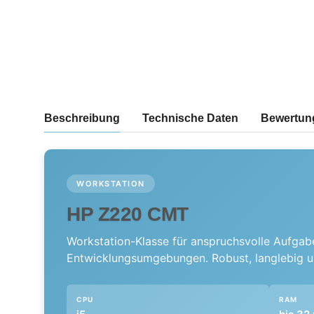
weitere Registerkarten anzeigen
Beschreibung
Technische Daten
Bewertun
WORKSTATION
HP Z220 CMT
Workstation-Klasse für anspruchsvolle Aufgab
Entwicklungsumgebungen. Robust, langlebig und
CPU
RAM