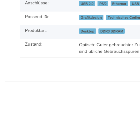
Anschlüsse:
USB 2.0
PS/2
Ethernet
USB 
Passend für:
Grafikdesign
Technisches Codie
Produktart:
Desktop
DDR3 SDRAM
Zustand:
Optisch: Guter gebrauchter Zus
sind übliche Gebrauchsspuren