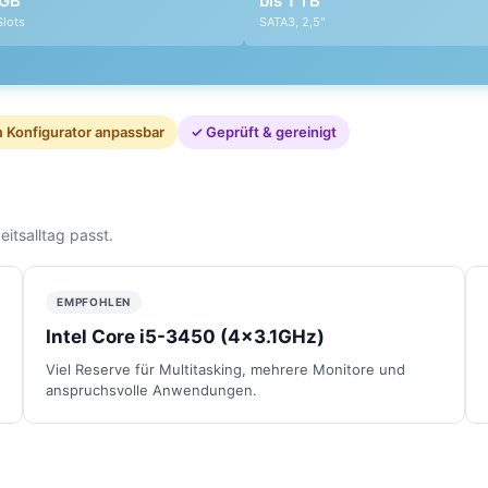
 GB
bis 1 TB
Slots
SATA3, 2,5"
 Konfigurator anpassbar
✓ Geprüft & gereinigt
itsalltag passt.
EMPFOHLEN
Intel Core i5-3450 (4x3.1GHz)
Viel Reserve für Multitasking, mehrere Monitore und
anspruchsvolle Anwendungen.