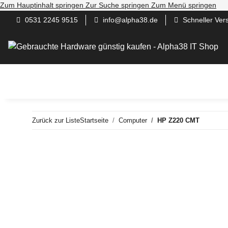
Zum Hauptinhalt springen
Zur Suche springen
Zum Menü springen
0531 2245 9515
info@alpha38.de
Schneller Ver
Gaming / Work / Andere PC
Server
Computer
N
Zurück zur Liste
Startseite
Computer
HP Z220 CMT