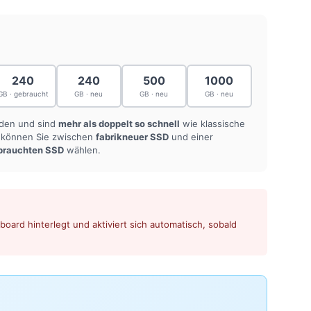
240
240
500
1000
GB · gebraucht
GB · neu
GB · neu
GB · neu
nden und sind
mehr als doppelt so schnell
wie klassische
n können Sie zwischen
fabrikneuer SSD
und einer
brauchten SSD
wählen.
oard hinterlegt und aktiviert sich automatisch, sobald