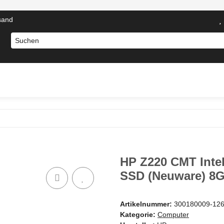
sand
otebooks
Computer Zubehör
Server Komponenten
N
HP Z220 CMT Intel
SSD (Neuware) 8
Artikelnummer:
300180009-12
Kategorie:
Computer