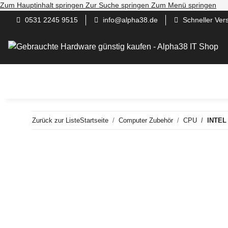
Zum Hauptinhalt springen
Zur Suche springen
Zum Menü springen
0531 2245 9515
info@alpha38.de
Schneller Ver
Gaming / Work / Andere PC
Server
Computer
N
Zurück zur Liste
Startseite
Computer Zubehör
CPU
INTEL 