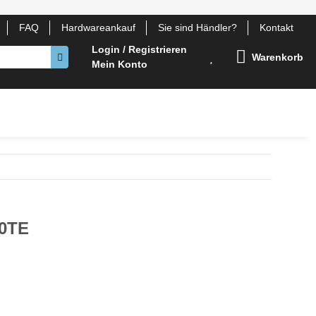
FAQ
Hardwareankauf
Sie sind Händler?
Kontakt
Login / Registrieren
Warenkorb
Mein Konto
otebook Komponenten
Gehäuse
Lüfter
Zubehör
00TE