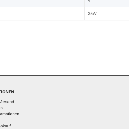
4
35W
TIONEN
Versand
ns
ormationen
Ankauf