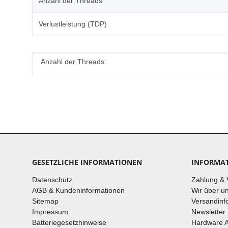
Anzahl der Threads
Verlustleistung (TDP)
Produkteigenschaft
Wert
Anzahl der Threads:
GESETZLICHE INFORMATIONEN
INFORMA
Datenschutz
Zahlung & 
AGB & Kundeninformationen
Wir über u
Sitemap
Versandinf
Impressum
Newsletter
Batteriegesetzhinweise
Hardware 