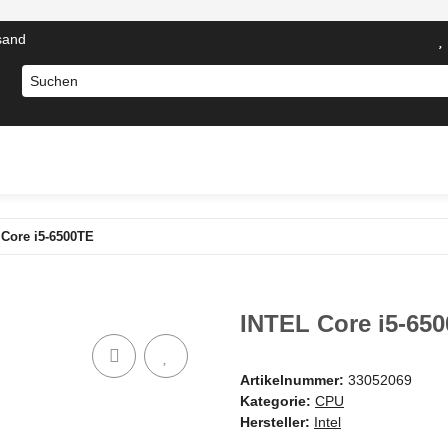
sand
otebooks
Computer Zubehör
Server Komponenten
N
Core i5-6500TE
INTEL Core i5-65
Artikelnummer:
33052069
Kategorie:
CPU
Hersteller:
Intel