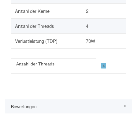
Anzahl der Kerne
2
Anzahl der Threads
4
Verlustleistung (TDP)
73W
Produkteigenschaft
Wert
Anzahl der Threads:
4
Bewertungen