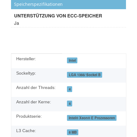
Speicherspezifikationen
UNTERSTÜTZUNG VON ECC-SPEICHER
Ja
Produkteigenschaft
Wert
Hersteller:
Intel
Sockeltyp:
LGA 1366/ Sockel B
Anzahl der Threads:
4
Anzahl der Kerne:
4
Produktserie:
Intel® Xeon® E Prozessoren
L3 Cache:
8 MB