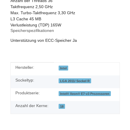
Anzahl der Threads
36
Taktfrequenz
2,50 GHz
Max. Turbo-Taktfrequenz
3,30 GHz
L3 Cache
45 MB
Verlustleistung (TDP)
165W
Speicherspezifikationen
Unterstützung von ECC-Speicher
Ja
Produkteigenschaft
Wert
Hersteller:
Intel
Sockeltyp:
LGA 2011/ Sockel R
Produktserie:
Intel® Xeon® E7-v3 Prozessoren
Anzahl der Kerne:
18