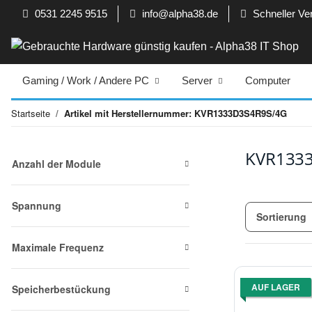
0531 2245 9515
info@alpha38.de
Schneller Ve
Gaming / Work / Andere PC
Server
Computer
Startseite
Artikel mit Herstellernummer: KVR1333D3S4R9S/4G
KVR133
Anzahl der Module
Spannung
Sortierung
Maximale Frequenz
AUF LAGER
Speicherbestückung