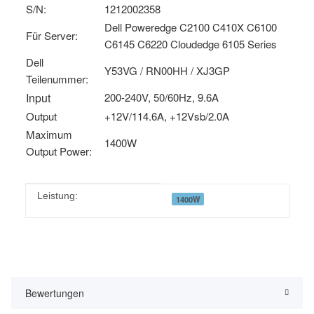
S/N:
1212002358
Dell Poweredge C2100 C410X C6100
Für Server:
C6145 C6220 Cloudedge 6105 Series
Dell
Y53VG / RN00HH / XJ3GP
Teilenummer:
Input
200-240V, 50/60Hz, 9.6A
Output
+12V/114.6A, +12Vsb/2.0A
Maximum
1400W
Output Power:
Produkteigenschaft
Wert
Leistung:
1400W
Bewertungen