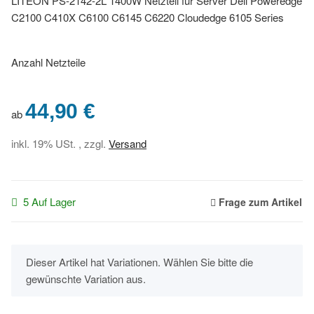
LITEON PS-2142-2L 1400W Netzteil für Server Dell Poweredge
C2100 C410X C6100 C6145 C6220 Cloudedge 6105 Series
Anzahl Netzteile
44,90 €
ab
inkl. 19% USt. , zzgl.
Versand
5 Auf Lager
Frage zum Artikel
x
Dieser Artikel hat Variationen. Wählen Sie bitte die
gewünschte Variation aus.