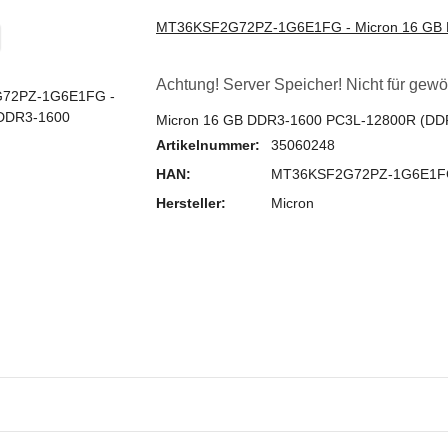
MT36KSF2G72PZ-1G6E1FG - Micron 16 GB
Achtung! Server Speicher! Nicht für gew
Micron 16 GB DDR3-1600 PC3L-12800R (D
Artikelnummer:
35060248
HAN:
MT36KSF2G72PZ-1G6E1
Hersteller:
Micron