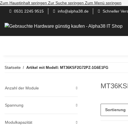
Zum Hauptinhalt springen
Zur Suche springen
Zum Menü springen
0531 2245 9515
info@alpha38.de
Schneller Ver
Gaming / Work / Andere PC
Server
Computer
N
Startseite
Artikel mit Modell: MT36KSF2G72PZ-1G6E1FG
MT36KS
Anzahl der Module
Spannung
Sortierung
Modulkapazität