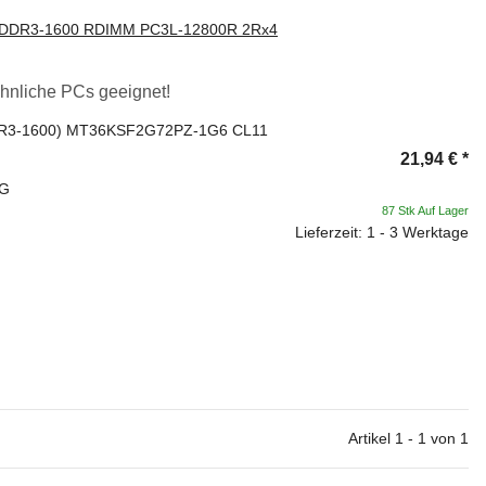
 DDR3-1600 RDIMM PC3L-12800R 2Rx4
öhnliche PCs geeignet!
DR3-1600) MT36KSF2G72PZ-1G6 CL11
21,94 €
*
FG
87 Stk Auf Lager
Lieferzeit: 1 - 3 Werktage
Artikel 1 - 1 von 1