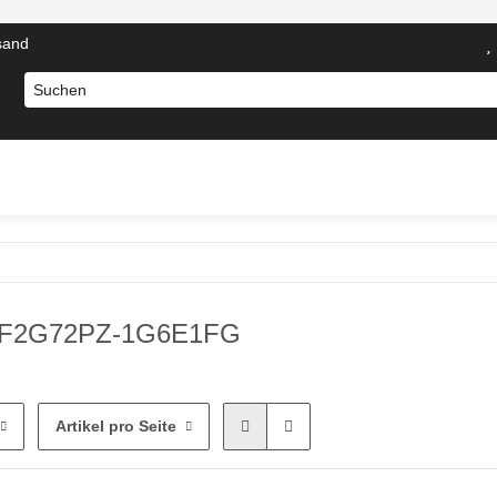
sand
otebooks
Computer Zubehör
Server Komponenten
N
F2G72PZ-1G6E1FG
Artikel pro Seite