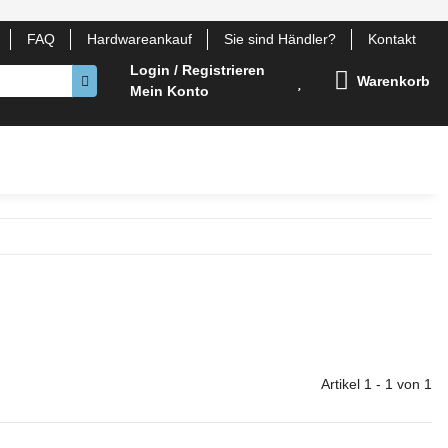
FAQ
Hardwareankauf
Sie sind Händler?
Kontakt
Login / Registrieren
Warenkorb
Mein Konto
otebook Komponenten
Gehäuse
Lüfter
Zubehör
Artikel 1 - 1 von 1