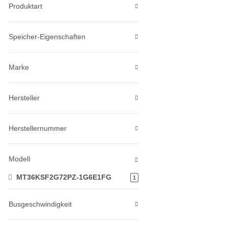
Produktart
Speicher-Eigenschaften
Marke
Hersteller
Herstellernummer
Modell
MT36KSF2G72PZ-1G6E1FG
Artikel gefunden
1
Busgeschwindigkeit