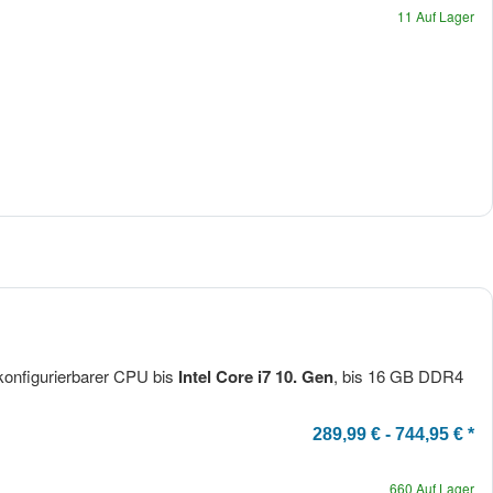
11 Auf Lager
x
onfigurierbarer CPU bis
Intel Core i7 10. Gen
, bis 16 GB DDR4
289,99 € -
744,95 €
*
660 Auf Lager