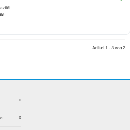
zität
tät
Artikel 1 - 3 von 3
ße