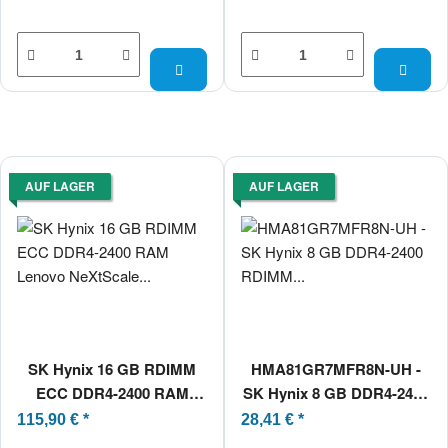
AUF LAGER
AUF LAGER
SK Hynix 16 GB RDIMM
HMA81GR7MFR8N-UH -
ECC DDR4-2400 RAM
SK Hynix 8 GB DDR4-2400
Lenovo NeXtScale nx360
RDIMM PC4-19200T-R
115,90 €
*
28,41 €
*
M5
1Rx8