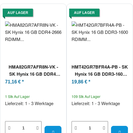
AUF LAGER
AUF LAGER
HMA82GR7AFR8N-VK -
HMT42GR7BFR4A-PB - SK
SK Hynix 16 GB DDR4-
Hynix 16 GB DDR3-1600
2666 RDIMM PC4-21300V-
RDIMM PC3L-12800R 2Rx4
71,16 €
*
19,86 €
*
R 2Rx8
1 Stk Auf Lager
109 Stk Auf Lager
Lieferzeit: 1 - 3 Werktage
Lieferzeit: 1 - 3 Werktage