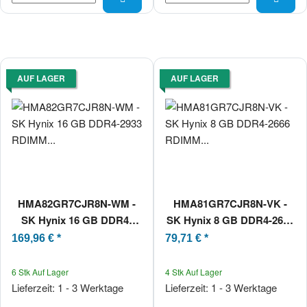
AUF LAGER
AUF LAGER
HMA82GR7CJR8N-WM -
HMA81GR7CJR8N-VK -
SK Hynix 16 GB DDR4-
SK Hynix 8 GB DDR4-2666
2933 RDIMM PC4-23466U-
RDIMM PC4-21300V-R
169,96 €
*
79,71 €
*
R 2Rx8
1Rx8
6 Stk Auf Lager
4 Stk Auf Lager
Lieferzeit: 1 - 3 Werktage
Lieferzeit: 1 - 3 Werktage