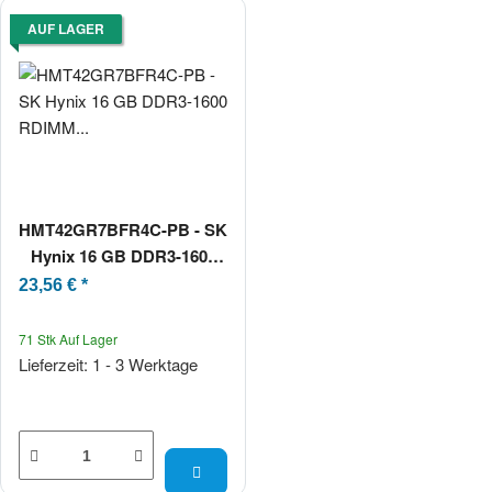
AUF LAGER
HMT42GR7BFR4C-PB - SK
Hynix 16 GB DDR3-1600
RDIMM PC3-12800R 2Rx4
23,56 €
*
71 Stk Auf Lager
Lieferzeit: 1 - 3 Werktage