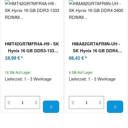
HMT42GR7MFR4A-H9 - SK
HMA82GR7AFR8N-UH -
Hynix 16 GB DDR3-1333
SK Hynix 16 GB DDR4-
RDIMM PC3L-10600R 2Rx4
2400 RDIMM PC4-19200T-R
18,99 €
*
66,41 €
*
2Rx8
16 Stk Auf Lager
4 Stk Auf Lager
Lieferzeit: 1 - 3 Werktage
Lieferzeit: 1 - 3 Werktage