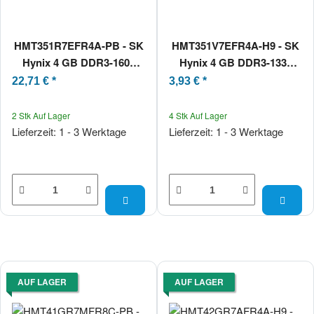
HMT351R7EFR4A-PB - SK
HMT351V7EFR4A-H9 - SK
Hynix 4 GB DDR3-1600
Hynix 4 GB DDR3-1333
RDIMM PC3L-12800R 1Rx4
RDIMM PC3L-10600R 1Rx4
22,71 €
*
3,93 €
*
2 Stk Auf Lager
4 Stk Auf Lager
Lieferzeit: 1 - 3 Werktage
Lieferzeit: 1 - 3 Werktage
AUF LAGER
AUF LAGER