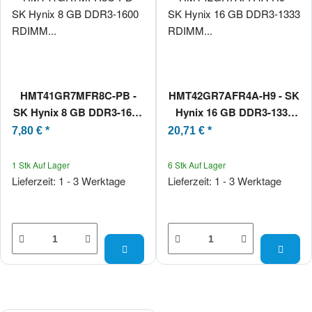
HMT41GR7MFR8C-PB -
HMT42GR7AFR4A-H9 - SK
SK Hynix 8 GB DDR3-1600
Hynix 16 GB DDR3-1333
RDIMM PC3-12800R 2Rx8
RDIMM PC3L-10600R 2Rx4
7,80 €
*
20,71 €
*
1 Stk Auf Lager
6 Stk Auf Lager
Lieferzeit: 1 - 3 Werktage
Lieferzeit: 1 - 3 Werktage