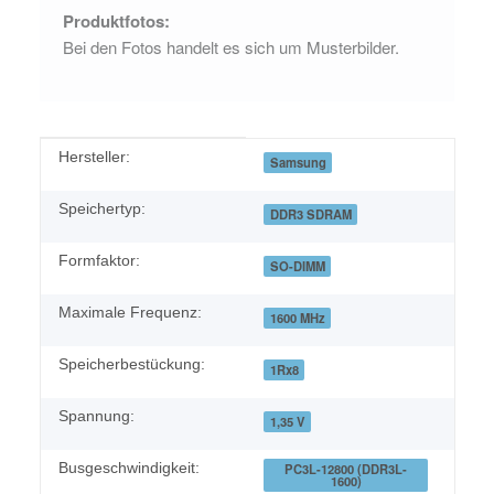
Produktfotos:
Bei den Fotos handelt es sich um Musterbilder.
Produkteigenschaft
Wert
Hersteller:
Samsung
Speichertyp:
DDR3 SDRAM
Formfaktor:
SO-DIMM
Maximale Frequenz:
1600 MHz
Speicherbestückung:
1Rx8
Spannung:
1,35 V
Busgeschwindigkeit:
PC3L-12800 (DDR3L-
1600)